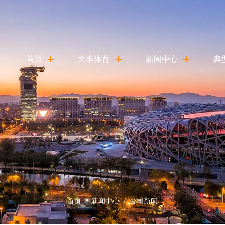
首页
大丰体育
新闻中心
典
关于我们
公司新闻
典
产品模式
多媒体中心
大
产品中心
体
发展历程
文
资源整合
首页
/
新闻中心
/
公司新闻