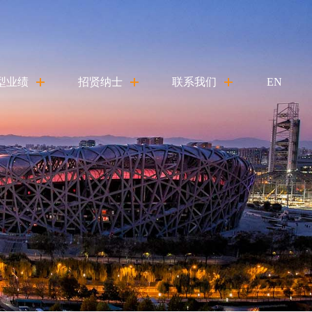
型业绩
招贤纳士
联系我们
EN
型业绩
人才理念
丰定制
在线招聘
育工艺集成
化运营