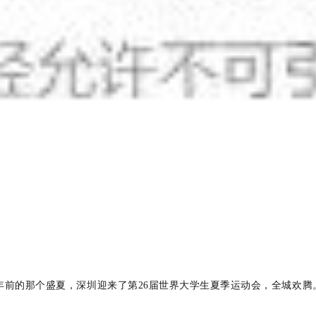
年前的
那个盛夏
，
深
圳迎
来
了第
26届
世
界大学生夏季运动会，全城欢腾