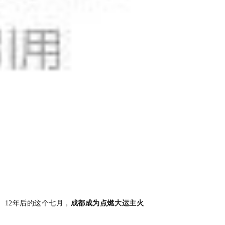
。
12年后
的这个七月，
成都
成为点燃大运主火