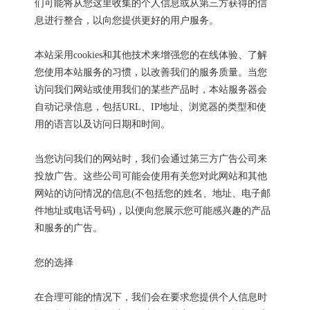
们可能将从您这里收集的个人信息或从第三方获得的信
息进行整合，以向您提供更好的用户服务。
本站采用cookies和其他技术来增强您的在线体验、了解
您使用本站服务的习惯，以改善我们的服务质量。当您
访问我们网站或使用我们的某些产品时，本站服务器会
自动记录信息，包括URL、IP地址、浏览器的类型和使
用的语言以及访问日期和时间。
当您访问我们的网站时，我们会通过第三方广告公司来
投放广告。这些公司可能会使用有关您对此网站和其他
网站的访问情况的信息(不包括您的姓名、地址、电子邮
件地址或电话号码)，以便向您展示您可能感兴趣的产品
和服务的广告。
您的选择
在合理可能的情况下，我们会在要求您提供个人信息时