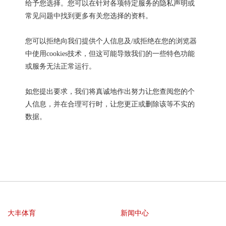
给予您选择。您可以在针对各项特定服务的隐私声明或
常见问题中找到更多有关您选择的资料。
您可以拒绝向我们提供个人信息及/或拒绝在您的浏览器
中使用cookies技术，但这可能导致我们的一些特色功能
或服务无法正常运行。
如您提出要求，我们将真诚地作出努力让您查阅您的个
人信息，并在合理可行时，让您更正或删除该等不实的
数据。
大丰体育
新闻中心